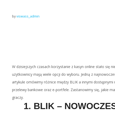
by
viswass_admin
Różnice między B
metodami w kasy
W dzisiejszych czasach korzystanie z kasyn online stało się 
użytkownicy mają wiele opcji do wyboru. Jedną z najnowocześ
artykule omówimy różnice między BLIK a innymi dostępnymi m
przelewy bankowe oraz e-portfele. Zastanowimy się, jakie ma
graczy.
1. BLIK – NOWOCZ