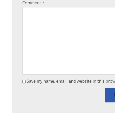
Comment
*
Save my name, email, and website in this brow