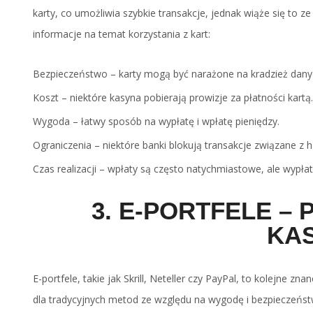
karty, co umożliwia szybkie transakcje, jednak wiąże się to
informacje na temat korzystania z kart:
Bezpieczeństwo – karty mogą być narażone na kradzież dany
Koszt – niektóre kasyna pobierają prowizje za płatności kartą.
Wygoda – łatwy sposób na wypłatę i wpłatę pieniędzy.
Ograniczenia – niektóre banki blokują transakcje związane z 
Czas realizacji – wpłaty są często natychmiastowe, ale wypła
3. E-PORTFELE 
KA
E-portfele, takie jak Skrill, Neteller czy PayPal, to kolejne 
dla tradycyjnych metod ze względu na wygodę i bezpieczeństw